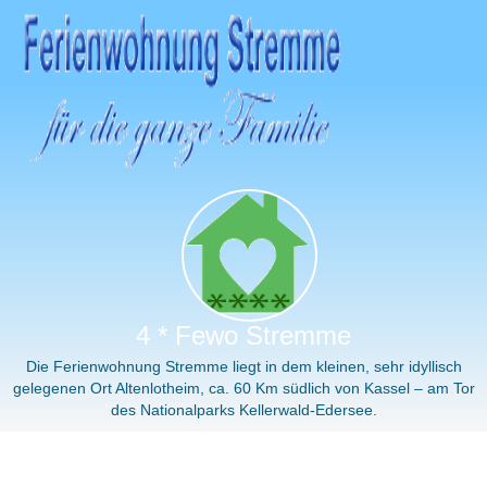
4 * Fewo Stremme
Die Ferienwohnung Stremme liegt in dem kleinen, sehr idyllisch
gelegenen Ort Altenlotheim, ca. 60 Km südlich von Kassel – am Tor
des Nationalparks Kellerwald-Edersee.