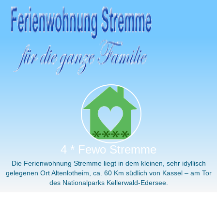
4 * Fewo Stremme
Die Ferienwohnung Stremme liegt in dem kleinen, sehr idyllisch
gelegenen Ort Altenlotheim, ca. 60 Km südlich von Kassel – am Tor
des Nationalparks Kellerwald-Edersee.