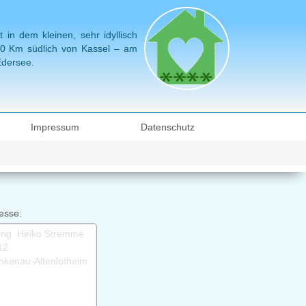
in dem kleinen, sehr idyllisch
 60 Km südlich von Kassel – am
Edersee.
Impressum
Datenschutz
esse: