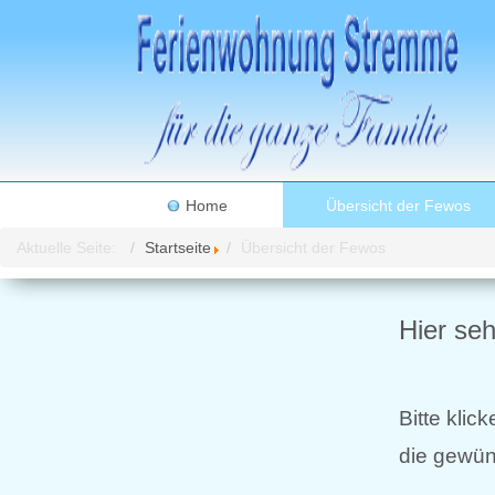
Home
Übersicht der Fewos
Aktuelle Seite:
Startseite
Übersicht der Fewos
Hier se
Bitte klic
die gewü