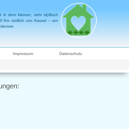
in dem kleinen, sehr idyllisch
 60 Km südlich von Kassel – am
Edersee.
Impressum
Datenschutz
ungen: